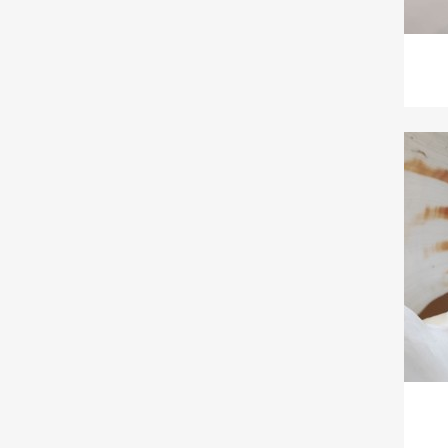
S
You