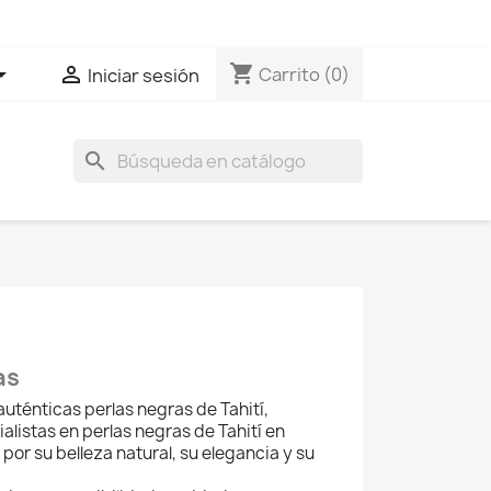
shopping_cart


Carrito
(0)
Iniciar sesión
search
as
auténticas perlas negras de Tahití,
listas en perlas negras de Tahití en
or su belleza natural, su elegancia y su