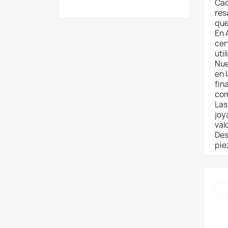
Cad
res
que
En 
cer
uti
Nue
en 
fin
com
Las
joy
val
Des
pie