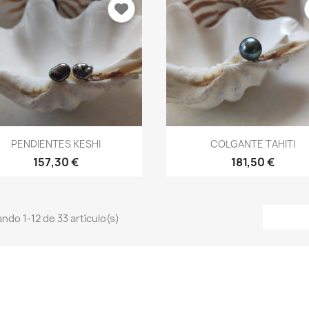
Vista rápida
Vista rápida


PENDIENTES KESHI
COLGANTE TAHITI
157,30 €
181,50 €
ndo 1-12 de 33 artículo(s)