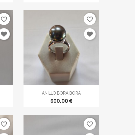
favorite_border
favorite_border
Vista rápida

ANILLO BORA BORA
600,00 €
favorite_border
favorite_border