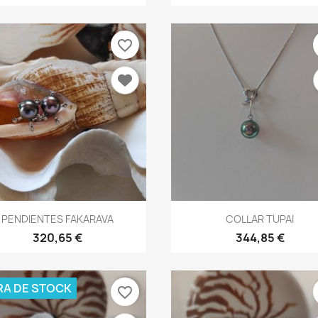
favorite_border
Vista rápida
Vista rápida


PENDIENTES FAKARAVA
COLLAR TUPAI
320,65 €
344,85 €
RA DE STOCK
favorite_border