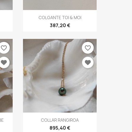
×
Vista rápida

COLGANTE TOI & MOI
387,20 €
favorite_border
favorite_border
Vista rápida

BE
COLLAR RANGIROA
895,40 €