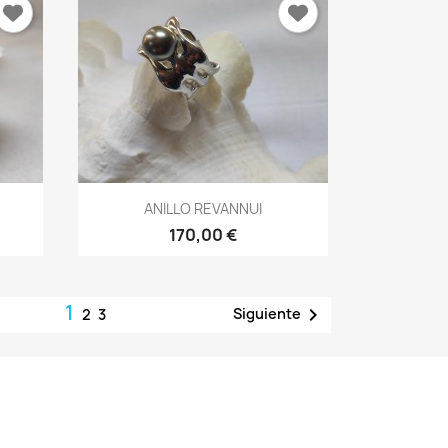
Vista rápida

ANILLO REVANNUI
170,00 €
1

Siguiente
2
3