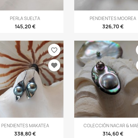
Vista rápida
Vista rápida


PERLA SUELTA
PENDIENTES MOOREA
ign in
145,20 €
326,70 €
 need to be logged in to save products in your wish list.
favorite_border
Cancel
Sign in
Vista rápida
Vista rápida


PENDIENTES MAKATEA
COLECCIÓN NACAR & MA
338,80 €
314,60 €