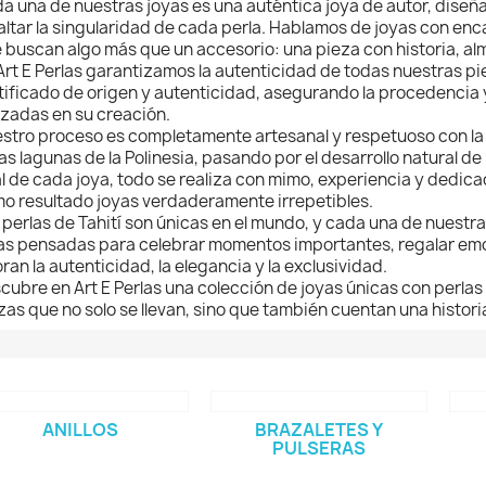
a una de nuestras joyas es una auténtica joya de autor, diseñ
altar la singularidad de cada perla. Hablamos de joyas con en
 buscan algo más que un accesorio: una pieza con historia, al
Art E Perlas garantizamos la autenticidad de todas nuestras p
tificado de origen y autenticidad, asegurando la procedencia y
lizadas en su creación.
stro proceso es completamente artesanal y respetuoso con la n
las lagunas de la Polinesia, pasando por el desarrollo natural de 
al de cada joya, todo se realiza con mimo, experiencia y dedic
o resultado joyas verdaderamente irrepetibles.
 perlas de Tahití son únicas en el mundo, y cada una de nuestra
as pensadas para celebrar momentos importantes, regalar e
oran la autenticidad, la elegancia y la exclusividad.
cubre en Art E Perlas una colección de joyas únicas con perlas
zas que no solo se llevan, sino que también cuentan una histori
ANILLOS
BRAZALETES Y
PULSERAS