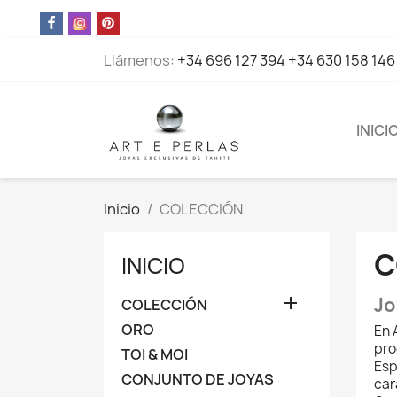
Llámenos:
+34 696 127 394 +34 630 158 146
INICI
Inicio
COLECCIÓN
C
INICIO

Jo
COLECCIÓN
ORO
En 
pro
TOI & MOI
Esp
CONJUNTO DE JOYAS
car