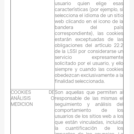
usuario quien elige esas
características (por ejemplo, si
selecciona el idioma de un sitio
web clicando en el icono de la
bandera del país
correspondiente), las cookies
estarán exceptuadas de las
obligaciones del artículo 22.2
de la LSSI por considerarse un
servicio expresamente
solicitado por el usuario, y ello
siempre y cuando las cookies
obedezcan exclusivamente a la
finalidad seleccionada.
COOKIES DE
Son aquellas que permiten al
×
Sign in
ANÁLISIS O
responsable de las mismas el
MEDICION
seguimiento y análisis del
comportamiento de los
You need to be logged in to save products in your
usuarios de los sitios web a los
wish list.
que están vinculadas, incluida
la cuantificación de los